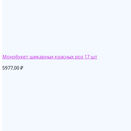
Монобукет шикарных красных роз 17 шт
5977,00
₽