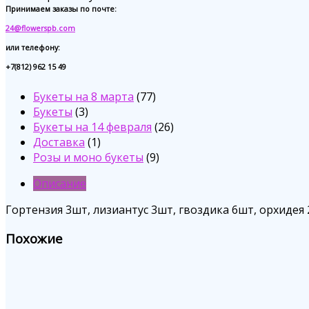
Принимаем заказы по почте:
24@flowerspb.com
или телефону:
+7(812) 962 15 49
77
Букеты на 8 марта
77
3
товаров
Букеты
3
товара
26
Букеты на 14 февраля
26
1
товаров
Доставка
1
товар
9
Розы и моно букеты
9
товаров
Описание
Гортензия 3шт, лизиантус 3шт, гвоздика 6шт, орхидея 
Похожие