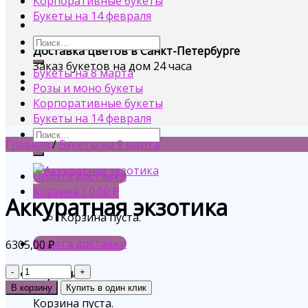
Корпоративные букеты
Букеты на 14 февраля
Доставка цветов в Санкт-Петербурге
Заказ букетов на дом 24 часа
Букеты на 8 марта
Розы и моно букеты
Корпоративные букеты
Букеты на 14 февраля
Главная
/
Букеты на 8 марта
Оплата доставки
Корзина /
0,00
₽
Аккуратная экзотика
Корзина пуста.
Оплата доставки
6305,00
₽
Количество
Корзина
В корзину
Купить в один клик
Корзина пуста.