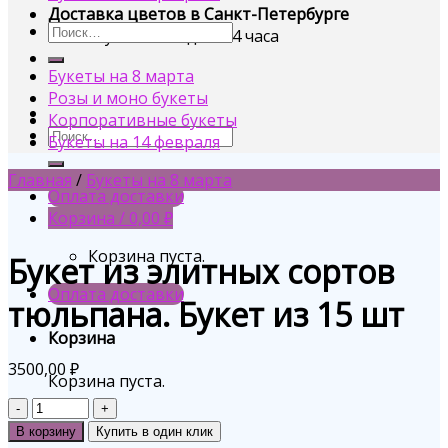
Доставка цветов в Санкт-Петербурге
Заказ букетов на дом 24 часа
Букеты на 8 марта
Розы и моно букеты
Корпоративные букеты
Букеты на 14 февраля
Главная
/
Букеты на 8 марта
Оплата доставки
Корзина /
0,00
₽
Корзина пуста.
Букет из элитных сортов
Оплата доставки
тюльпана. Букет из 15 шт
Корзина
3500,00
₽
Корзина пуста.
Количество
В корзину
Купить в один клик